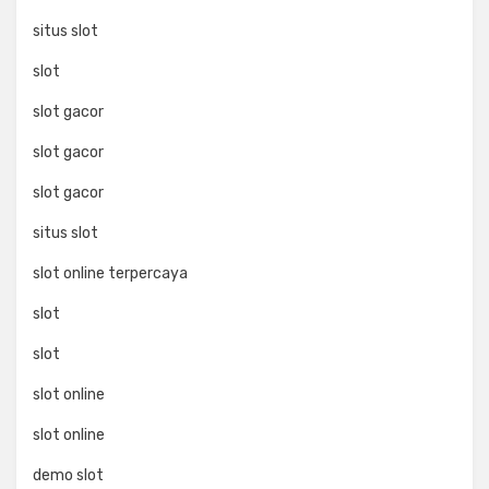
situs slot
slot
slot gacor
slot gacor
slot gacor
situs slot
slot online terpercaya
slot
slot
slot online
slot online
demo slot