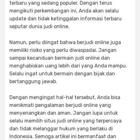
terbaru yang sedang populer. Dengan terus
mengikuti perkembangan ini, Anda akan selalu
update dan tidak ketinggalan informasi terbaru
seputar dunia judi online.
Namun, perlu diingat bahwa berjudi online juga
memiliki risiko yang perlu diwaspadai. Jangan
sampai kecanduan bermain judi online dan
menghabiskan uang lebih dari yang Anda mampu.
Selalu ingat untuk bermain dengan bijak dan
bertanggung jawab.
Dengan mengingat hal-hal tersebut, Anda bisa
menikmati pengalaman berjudi online yang
menyenangkan dan aman. Jangan lupa untuk
selalu memilih situs judi online yang terpercaya
dan tidak melanggar hukum yang berlaku di
Indonesia. Semoga artikel ini bermanfaat dan