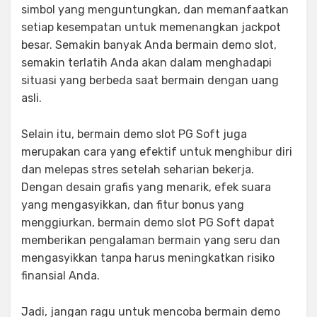
simbol yang menguntungkan, dan memanfaatkan
setiap kesempatan untuk memenangkan jackpot
besar. Semakin banyak Anda bermain demo slot,
semakin terlatih Anda akan dalam menghadapi
situasi yang berbeda saat bermain dengan uang
asli.
Selain itu, bermain demo slot PG Soft juga
merupakan cara yang efektif untuk menghibur diri
dan melepas stres setelah seharian bekerja.
Dengan desain grafis yang menarik, efek suara
yang mengasyikkan, dan fitur bonus yang
menggiurkan, bermain demo slot PG Soft dapat
memberikan pengalaman bermain yang seru dan
mengasyikkan tanpa harus meningkatkan risiko
finansial Anda.
Jadi, jangan ragu untuk mencoba bermain demo