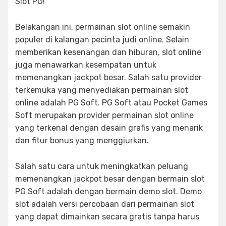
Slot PG!
Belakangan ini, permainan slot online semakin
populer di kalangan pecinta judi online. Selain
memberikan kesenangan dan hiburan, slot online
juga menawarkan kesempatan untuk
memenangkan jackpot besar. Salah satu provider
terkemuka yang menyediakan permainan slot
online adalah PG Soft. PG Soft atau Pocket Games
Soft merupakan provider permainan slot online
yang terkenal dengan desain grafis yang menarik
dan fitur bonus yang menggiurkan.
Salah satu cara untuk meningkatkan peluang
memenangkan jackpot besar dengan bermain slot
PG Soft adalah dengan bermain demo slot. Demo
slot adalah versi percobaan dari permainan slot
yang dapat dimainkan secara gratis tanpa harus