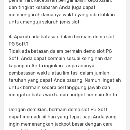
permainan, kecepatan pengambilan keputusan,
dan tingkat kesabaran Anda juga dapat
mempengaruhi lamanya waktu yang dibutuhkan
untuk menguji seluruh jenis slot.
4. Apakah ada batasan dalam bermain demo slot
PG Soft?
Tidak ada batasan dalam bermain demo slot PG
Soft. Anda dapat bermain sesuai keinginan dan
kapanpun Anda inginkan tanpa adanya
pembatasan waktu atau limitasi dalam jumlah
taruhan yang dapat Anda pasang. Namun, ingatlah
untuk bermain secara bertanggung jawab dan
mengatur batas waktu dan budget bermain Anda.
Dengan demikian, bermain demo slot PG Soft
dapat menjadi pilihan yang tepat bagi Anda yang
ingin memenangkan jackpot besar dengan cara