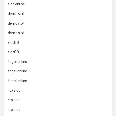
slot online
demo slot
demo slot
demo slot
slot88
slot88
togel online
togel online
togel online
rtp slot
rtp slot
rtp slot