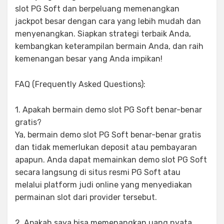
slot PG Soft dan berpeluang memenangkan
jackpot besar dengan cara yang lebih mudah dan
menyenangkan. Siapkan strategi terbaik Anda,
kembangkan keterampilan bermain Anda, dan raih
kemenangan besar yang Anda impikan!
FAQ (Frequently Asked Questions):
1. Apakah bermain demo slot PG Soft benar-benar
gratis?
Ya, bermain demo slot PG Soft benar-benar gratis
dan tidak memerlukan deposit atau pembayaran
apapun. Anda dapat memainkan demo slot PG Soft
secara langsung di situs resmi PG Soft atau
melalui platform judi online yang menyediakan
permainan slot dari provider tersebut.
2. Apakah saya bisa memenangkan uang nyata