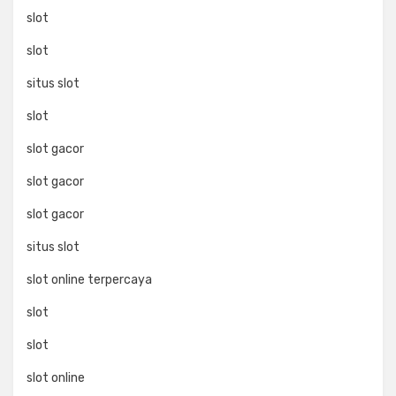
slot
slot
situs slot
slot
slot gacor
slot gacor
slot gacor
situs slot
slot online terpercaya
slot
slot
slot online