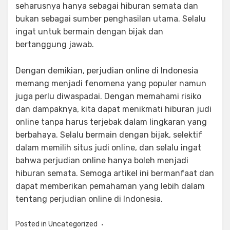
seharusnya hanya sebagai hiburan semata dan
bukan sebagai sumber penghasilan utama. Selalu
ingat untuk bermain dengan bijak dan
bertanggung jawab.
Dengan demikian, perjudian online di Indonesia
memang menjadi fenomena yang populer namun
juga perlu diwaspadai. Dengan memahami risiko
dan dampaknya, kita dapat menikmati hiburan judi
online tanpa harus terjebak dalam lingkaran yang
berbahaya. Selalu bermain dengan bijak, selektif
dalam memilih situs judi online, dan selalu ingat
bahwa perjudian online hanya boleh menjadi
hiburan semata. Semoga artikel ini bermanfaat dan
dapat memberikan pemahaman yang lebih dalam
tentang perjudian online di Indonesia.
Posted in
Uncategorized