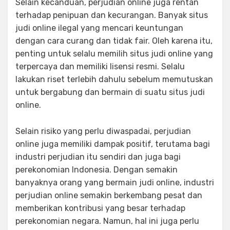
Selain kecanduan, perjudian online juga rentan
terhadap penipuan dan kecurangan. Banyak situs
judi online ilegal yang mencari keuntungan
dengan cara curang dan tidak fair. Oleh karena itu,
penting untuk selalu memilih situs judi online yang
terpercaya dan memiliki lisensi resmi. Selalu
lakukan riset terlebih dahulu sebelum memutuskan
untuk bergabung dan bermain di suatu situs judi
online.
Selain risiko yang perlu diwaspadai, perjudian
online juga memiliki dampak positif, terutama bagi
industri perjudian itu sendiri dan juga bagi
perekonomian Indonesia. Dengan semakin
banyaknya orang yang bermain judi online, industri
perjudian online semakin berkembang pesat dan
memberikan kontribusi yang besar terhadap
perekonomian negara. Namun, hal ini juga perlu