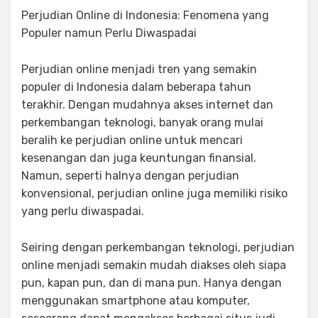
Perjudian Online di Indonesia: Fenomena yang
Populer namun Perlu Diwaspadai
Perjudian online menjadi tren yang semakin
populer di Indonesia dalam beberapa tahun
terakhir. Dengan mudahnya akses internet dan
perkembangan teknologi, banyak orang mulai
beralih ke perjudian online untuk mencari
kesenangan dan juga keuntungan finansial.
Namun, seperti halnya dengan perjudian
konvensional, perjudian online juga memiliki risiko
yang perlu diwaspadai.
Seiring dengan perkembangan teknologi, perjudian
online menjadi semakin mudah diakses oleh siapa
pun, kapan pun, dan di mana pun. Hanya dengan
menggunakan smartphone atau komputer,