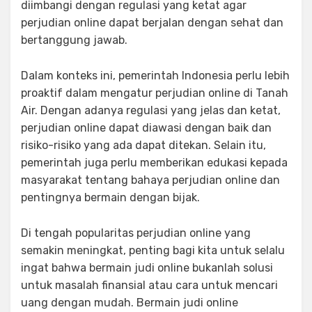
diimbangi dengan regulasi yang ketat agar
perjudian online dapat berjalan dengan sehat dan
bertanggung jawab.
Dalam konteks ini, pemerintah Indonesia perlu lebih
proaktif dalam mengatur perjudian online di Tanah
Air. Dengan adanya regulasi yang jelas dan ketat,
perjudian online dapat diawasi dengan baik dan
risiko-risiko yang ada dapat ditekan. Selain itu,
pemerintah juga perlu memberikan edukasi kepada
masyarakat tentang bahaya perjudian online dan
pentingnya bermain dengan bijak.
Di tengah popularitas perjudian online yang
semakin meningkat, penting bagi kita untuk selalu
ingat bahwa bermain judi online bukanlah solusi
untuk masalah finansial atau cara untuk mencari
uang dengan mudah. Bermain judi online