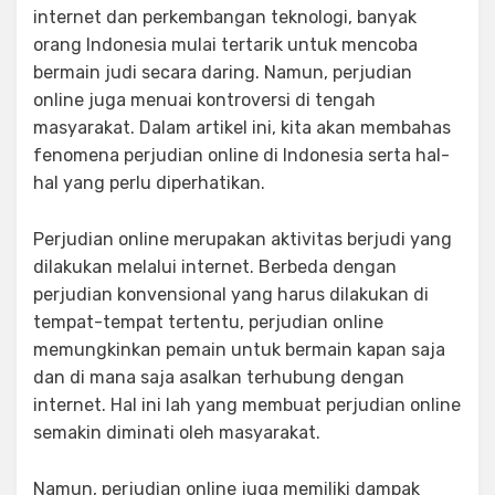
internet dan perkembangan teknologi, banyak
orang Indonesia mulai tertarik untuk mencoba
bermain judi secara daring. Namun, perjudian
online juga menuai kontroversi di tengah
masyarakat. Dalam artikel ini, kita akan membahas
fenomena perjudian online di Indonesia serta hal-
hal yang perlu diperhatikan.
Perjudian online merupakan aktivitas berjudi yang
dilakukan melalui internet. Berbeda dengan
perjudian konvensional yang harus dilakukan di
tempat-tempat tertentu, perjudian online
memungkinkan pemain untuk bermain kapan saja
dan di mana saja asalkan terhubung dengan
internet. Hal ini lah yang membuat perjudian online
semakin diminati oleh masyarakat.
Namun, perjudian online juga memiliki dampak