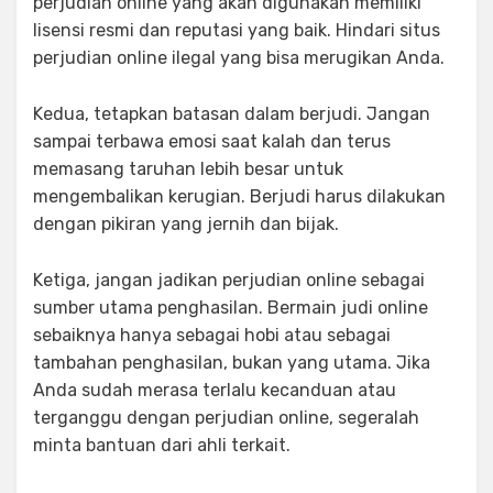
perjudian online yang akan digunakan memiliki
lisensi resmi dan reputasi yang baik. Hindari situs
perjudian online ilegal yang bisa merugikan Anda.
Kedua, tetapkan batasan dalam berjudi. Jangan
sampai terbawa emosi saat kalah dan terus
memasang taruhan lebih besar untuk
mengembalikan kerugian. Berjudi harus dilakukan
dengan pikiran yang jernih dan bijak.
Ketiga, jangan jadikan perjudian online sebagai
sumber utama penghasilan. Bermain judi online
sebaiknya hanya sebagai hobi atau sebagai
tambahan penghasilan, bukan yang utama. Jika
Anda sudah merasa terlalu kecanduan atau
terganggu dengan perjudian online, segeralah
minta bantuan dari ahli terkait.