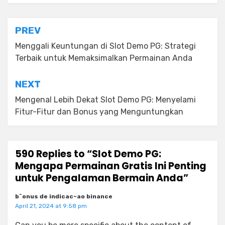
Post
PREV
navigation
Menggali Keuntungan di Slot Demo PG: Strategi
Terbaik untuk Memaksimalkan Permainan Anda
NEXT
Mengenal Lebih Dekat Slot Demo PG: Menyelami
Fitur-Fitur dan Bonus yang Menguntungkan
590 Replies to “Slot Demo PG:
Mengapa Permainan Gratis Ini Penting
untuk Pengalaman Bermain Anda”
b^onus de indicac~ao binance
April 21, 2024 at 9:58 pm