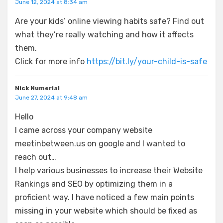
June 12, 2024 at 8:34 am
Are your kids’ online viewing habits safe? Find out
what they’re really watching and how it affects
them.
Click for more info
https://bit.ly/your-child-is-safe
Nick Numerial
June 27, 2024 at 9:48 am
Hello
I came across your company website
meetinbetween.us on google and I wanted to
reach out…
I help various businesses to increase their Website
Rankings and SEO by optimizing them in a
proficient way. I have noticed a few main points
missing in your website which should be fixed as