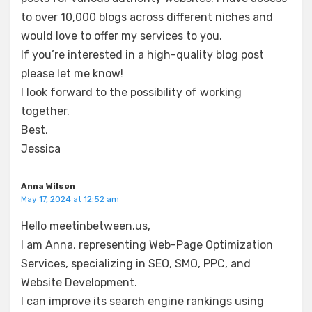
to over 10,000 blogs across different niches and
would love to offer my services to you.
If you’re interested in a high-quality blog post
please let me know!
I look forward to the possibility of working
together.
Best,
Jessica
Anna Wilson
May 17, 2024 at 12:52 am
Hello meetinbetween.us,
I am Anna, representing Web-Page Optimization
Services, specializing in SEO, SMO, PPC, and
Website Development.
I can improve its search engine rankings using