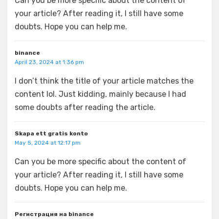
Can you be more specific about the content of
your article? After reading it, I still have some
doubts. Hope you can help me.
binance
April 23, 2024 at 1:36 pm
I don’t think the title of your article matches the
content lol. Just kidding, mainly because I had
some doubts after reading the article.
Skapa ett gratis konto
May 5, 2024 at 12:17 pm
Can you be more specific about the content of
your article? After reading it, I still have some
doubts. Hope you can help me.
Регистрация на binance