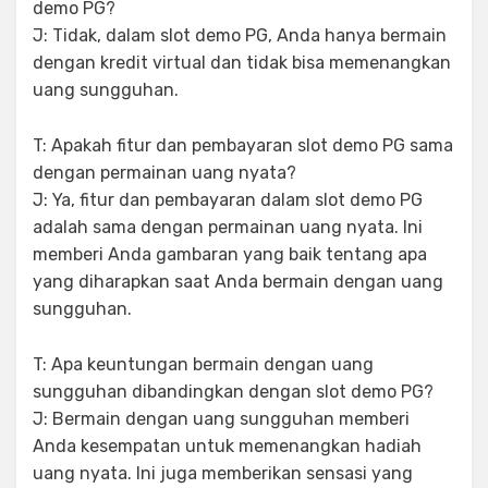
demo PG?
J: Tidak, dalam slot demo PG, Anda hanya bermain
dengan kredit virtual dan tidak bisa memenangkan
uang sungguhan.
T: Apakah fitur dan pembayaran slot demo PG sama
dengan permainan uang nyata?
J: Ya, fitur dan pembayaran dalam slot demo PG
adalah sama dengan permainan uang nyata. Ini
memberi Anda gambaran yang baik tentang apa
yang diharapkan saat Anda bermain dengan uang
sungguhan.
T: Apa keuntungan bermain dengan uang
sungguhan dibandingkan dengan slot demo PG?
J: Bermain dengan uang sungguhan memberi
Anda kesempatan untuk memenangkan hadiah
uang nyata. Ini juga memberikan sensasi yang