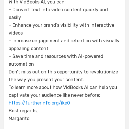
With VidBooks AI, you can:
– Convert text into video content quickly and
easily
– Enhance your brand’s visibility with interactive
videos
– Increase engagement and retention with visually
appealing content
– Save time and resources with AI-powered
automation
Don’t miss out on this opportunity to revolutionize
the way you present your content.
To learn more about how VidBooks AI can help you
captivate your audience like never before:
https://furtherinfo.org/ike0
Best regards,
Margarito