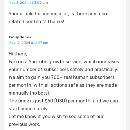
May 6, 2024 at 3:09 am
Your article helped me a lot, is there any more
related content? Thanks!
Emily Jones
May 12, 2024 at 2:27 pm
Hi there,
We run a YouTube growth service, which increases
your number of subscribers safely and practically.
We aim to gain you 700+ real human subscribers
per month, with all actions safe as they are made
manually (no bots).
The price is just $60 (USD) per month, and we can
start immediately.
Let me know if you wish to see some of our
previous work.