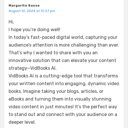
Margarito Sasse
August 10, 2024 at 10:57 pm
Hi,
I hope you’re doing well!
In today’s fast-paced digital world, capturing your
audience’s attention is more challenging than ever.
That’s why I wanted to share with you an
innovative solution that can elevate your content
strategy—VidBooks AI.
VidBooks AI is a cutting-edge tool that transforms
your written content into engaging, dynamic video
books. Imagine taking your blogs, articles, or
eBooks and turning them into visually stunning
video content in just minutes! It’s the perfect way
to stand out and connect with your audience on a
deeper level.