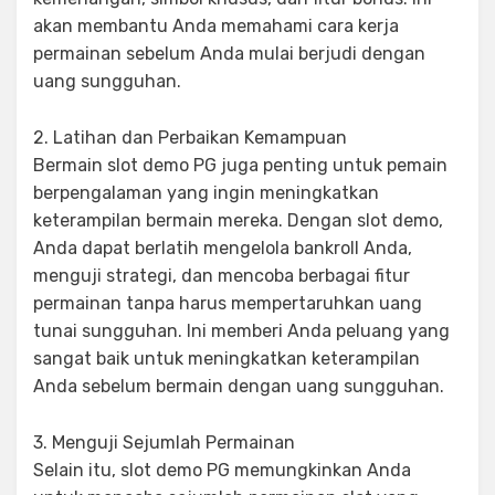
akan membantu Anda memahami cara kerja
permainan sebelum Anda mulai berjudi dengan
uang sungguhan.
2. Latihan dan Perbaikan Kemampuan
Bermain slot demo PG juga penting untuk pemain
berpengalaman yang ingin meningkatkan
keterampilan bermain mereka. Dengan slot demo,
Anda dapat berlatih mengelola bankroll Anda,
menguji strategi, dan mencoba berbagai fitur
permainan tanpa harus mempertaruhkan uang
tunai sungguhan. Ini memberi Anda peluang yang
sangat baik untuk meningkatkan keterampilan
Anda sebelum bermain dengan uang sungguhan.
3. Menguji Sejumlah Permainan
Selain itu, slot demo PG memungkinkan Anda