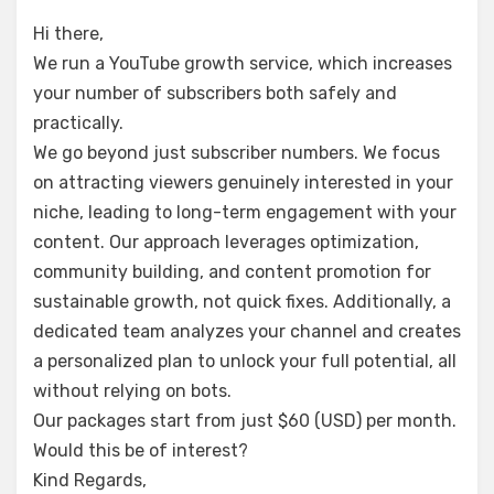
Hi there,
We run a YouTube growth service, which increases
your number of subscribers both safely and
practically.
We go beyond just subscriber numbers. We focus
on attracting viewers genuinely interested in your
niche, leading to long-term engagement with your
content. Our approach leverages optimization,
community building, and content promotion for
sustainable growth, not quick fixes. Additionally, a
dedicated team analyzes your channel and creates
a personalized plan to unlock your full potential, all
without relying on bots.
Our packages start from just $60 (USD) per month.
Would this be of interest?
Kind Regards,