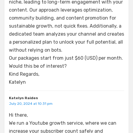
niche, leading to long-term engagement with your
content. Our approach leverages optimization,
community building, and content promotion for
sustainable growth, not quick fixes. Additionally, a
dedicated team analyzes your channel and creates
a personalized plan to unlock your full potential, all
without relying on bots.
Our packages start from just $60 (USD) per month.
Would this be of interest?
Kind Regards,
Katelyn
Katelyn Raiden
July 20, 2024 at 10:31 pm
Hi there,
We run a Youtube growth service, where we can
increase your subscriber count safely and